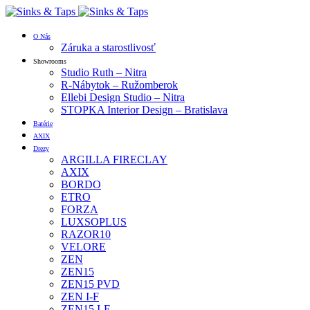
O Nás
Záruka a starostlivosť
Showrooms
Studio Ruth – Nitra
R-Nábytok – Ružomberok
Ellebi Design Studio – Nitra
STOPKA Interior Design – Bratislava
Batérie
AXIX
Drezy
ARGILLA FIRECLAY
AXIX
BORDO
ETRO
FORZA
LUXSOPLUS
RAZOR10
VELORE
ZEN
ZEN15
ZEN15 PVD
ZEN I-F
ZEN15 I-F