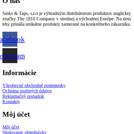
O nás
Sinks & Taps, s.r.o je výhradným distribútorom produktov anglickej
značky The 1810 Company v strednej a východnej Európe. Na tieto
trhy prináša unikátne produkty zamerané na konkrétneho zákazníka.
acebook
nstagram
Informácie
Všeobecné obchodné podmienky
Ochrana osobných údajov
Reklamačný poriadok
Kontakty
Môj účet
Môj účet
Sledovanie objednávky