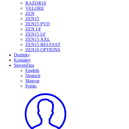
RAZOR10
VELORE
ZEN
ZEN15
ZEN15 PVD
ZEN I-F
ZEN15 I-F
ZEN15 XXL
ZEN15 BELFAST
ZEN10 OPTIONS
Doplnky
Kontakty
Slovenčina
English
Deutsch
Magyar
Polski