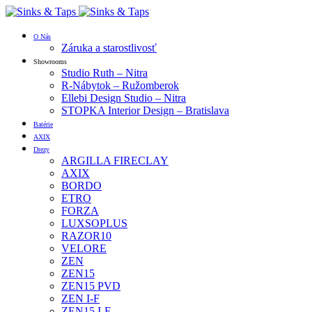
O Nás
Záruka a starostlivosť
Showrooms
Studio Ruth – Nitra
R-Nábytok – Ružomberok
Ellebi Design Studio – Nitra
STOPKA Interior Design – Bratislava
Batérie
AXIX
Drezy
ARGILLA FIRECLAY
AXIX
BORDO
ETRO
FORZA
LUXSOPLUS
RAZOR10
VELORE
ZEN
ZEN15
ZEN15 PVD
ZEN I-F
ZEN15 I-F