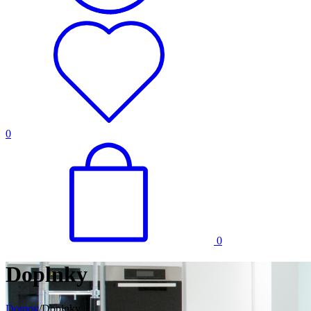
0
0
Doplnky
Domov
/
Doplnky