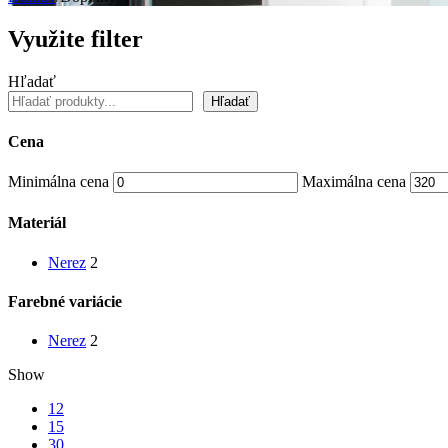
Využite filter
Hľadať
Hľadať
Cena
Minimálna cena
Maximálna cena
Materiál
Nerez
2
Farebné variácie
Nerez
2
Show
12
15
30