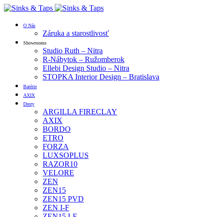
O Nás
Záruka a starostlivosť
Showrooms
Studio Ruth – Nitra
R-Nábytok – Ružomberok
Ellebi Design Studio – Nitra
STOPKA Interior Design – Bratislava
Batérie
AXIX
Drezy
ARGILLA FIRECLAY
AXIX
BORDO
ETRO
FORZA
LUXSOPLUS
RAZOR10
VELORE
ZEN
ZEN15
ZEN15 PVD
ZEN I-F
ZEN15 I-F