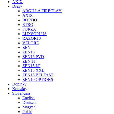
AXIX
Drezy
ARGILLA FIRECLAY
AXIX
BORDO
ETRO
FORZA
LUXSOPLUS
RAZOR10
VELORE
ZEN
ZEN15
ZEN15 PVD
ZEN I-F
ZEN15 I-F
ZEN15 XXL
ZEN15 BELFAST
ZEN10 OPTIONS
Doplnky
Kontakty
Slovenčina
English
Deutsch
Magyar
Polski