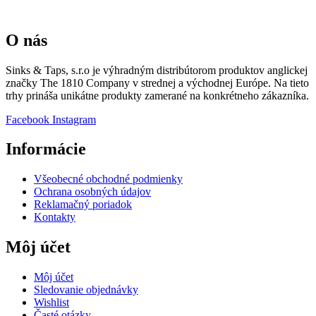
O nás
Sinks & Taps, s.r.o je výhradným distribútorom produktov anglickej
značky The 1810 Company v strednej a východnej Európe. Na tieto
trhy prináša unikátne produkty zamerané na konkrétneho zákazníka.
Facebook
Instagram
Informácie
Všeobecné obchodné podmienky
Ochrana osobných údajov
Reklamačný poriadok
Kontakty
Môj účet
Môj účet
Sledovanie objednávky
Wishlist
Časté otázky