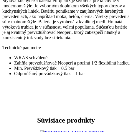
Štýlová kuchynská batéria Purquartz je stvorená pre kuchyne v
modernom štýle. Je výborným doplnkom všetkých typov drezov a
kuchynských liniek. Batériu ponúkame v zaujímavých farebných
prevedeniach, ako napríklad moka, betón, čierna. Všetky prevedenia
sú v matnom štýle. Batéria je vyrobená z kvalitnej medi. Hranatá
výtoková trubica je v súčasnosti veľmi populárna. Súčasťou batérie
je aj kvalitný prevzdušňovač Neoperl, ktorý zabezpečí hladký a
konzistentný tok vody bez striekania.
Technické parametre
WRAS schválené
Zahŕňa prevzdušňovač Neoperl a pružnú 1/2 flexibilnú hadicu
Min. Prevádzkový tlak – 0,5 bar
Odporúčaný prevádzkový tlak – 1 bar
Súvisiace produkty