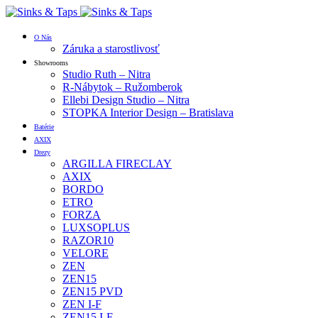
O Nás
Záruka a starostlivosť
Showrooms
Studio Ruth – Nitra
R-Nábytok – Ružomberok
Ellebi Design Studio – Nitra
STOPKA Interior Design – Bratislava
Batérie
AXIX
Drezy
ARGILLA FIRECLAY
AXIX
BORDO
ETRO
FORZA
LUXSOPLUS
RAZOR10
VELORE
ZEN
ZEN15
ZEN15 PVD
ZEN I-F
ZEN15 I-F