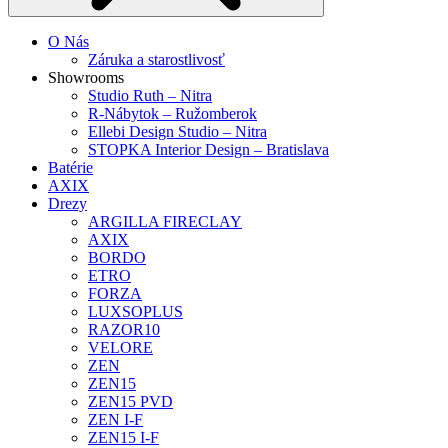
O Nás
Záruka a starostlivosť
Showrooms
Studio Ruth – Nitra
R-Nábytok – Ružomberok
Ellebi Design Studio – Nitra
STOPKA Interior Design – Bratislava
Batérie
AXIX
Drezy
ARGILLA FIRECLAY
AXIX
BORDO
ETRO
FORZA
LUXSOPLUS
RAZOR10
VELORE
ZEN
ZEN15
ZEN15 PVD
ZEN I-F
ZEN15 I-F